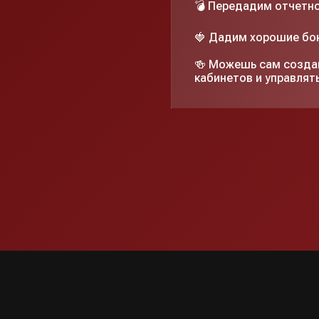
💣 Передадим отчетно
🍓 Дадим хорошие бон
🍻 Можешь сам создав
кабинетов и управлять