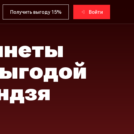
Получить выгоду 15%
Войти
инеты
ыгодой
ндзя