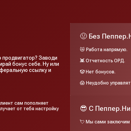
🤢 Без Пеппер
😿 Работа напрямую.
о продвигатор? Заводи
👾 Отчетность ОРД.
ирай бонус себе. Ну или
еферальную ссылку и
🤡 Нет бонусов.
😱 Неудобно управлят
Клиент сам пополняет
😎 C Пеппер.Н
лучает от тебя настройку
💘 Мы сами заключим