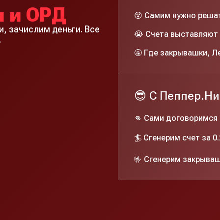
 и ОРД
😵 Самим нужно реша
, зачислим деньги. Все
😭 Счета выставляют 
.
🤬 Где закрывашки, Л
😎 C Пеппер.Н
👊 Сами договоримся
🏄 Сгенерим счет за 0
🤟 Сгенерим закрываш