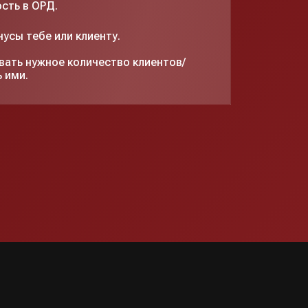
сть в ОРД.
усы тебе или клиенту.
ать нужное количество клиентов/
 ими.