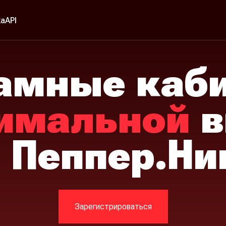
ка
API
амные каб
имальной
в
️
Пеппер.Ни
Зарегистрироваться