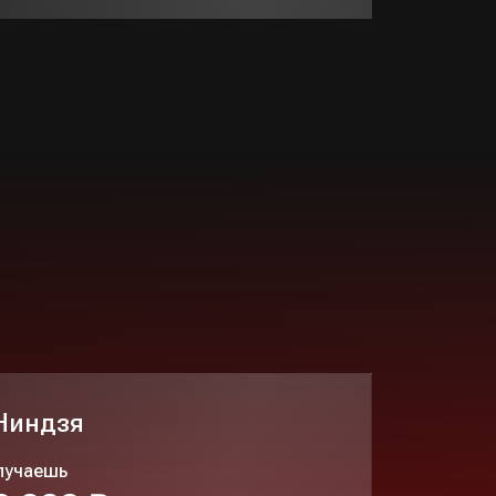
.Ниндзя
лучаешь