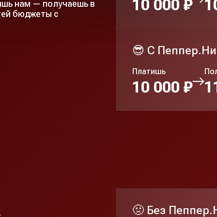
10 000 ₽
1
тишь нам — получаешь в
тей бюджеты с
😎 C Пеппер.Н
Платишь
По
10 000 ₽
1
)
🤢 Без Пеппер