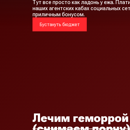
Тут все просто как ладонь у ежа. Пла
наших агентских кабах социальных се
приличным бонусом.
Бустануть бюджет
Лечим геморрой
(снимаем порчу