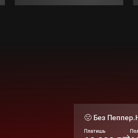
🤢 Без Пеппер
Платишь
По