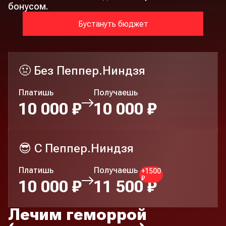
бонусом.
Бустануть бюджет
🤢 Без Пеппер.Ниндзя
Платишь
Получаешь
10 000 ₽
10 000 ₽
😎 C Пеппер.Ниндзя
Платишь
Получаешь
+1500
₽
10 000 ₽
11 500 ₽
Лечим геморрой