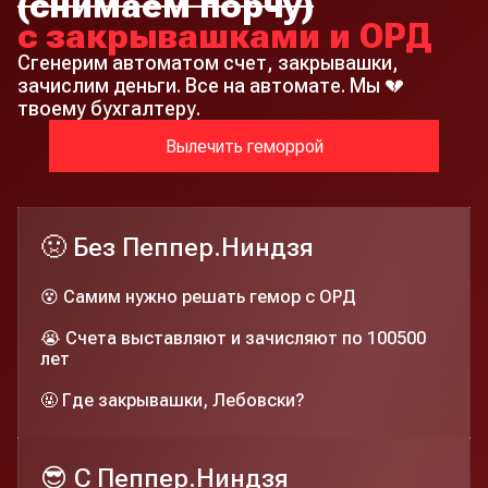
(снимаем порчу)
с закрывашками и ОРД
Сгенерим автоматом счет, закрывашки,
зачислим деньги. Все на автомате. Мы 💔
твоему бухгалтеру.
Вылечить геморрой
🤢 Без Пеппер.Ниндзя
😵 Самим нужно решать гемор с ОРД
😭 Счета выставляют и зачисляют по 100500
лет
🤬 Где закрывашки, Лебовски?
😎 C Пеппер.Ниндзя