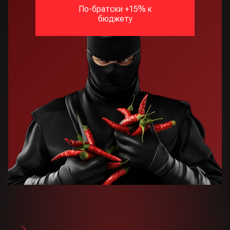
По-братски +15% к
бюджету