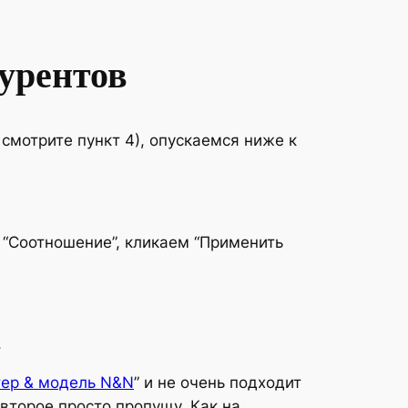
урентов
 смотрите пункт 4), опускаемся ниже к
м “Соотношение”, кликаем “Применить
.
тер & модель N&N
” и не очень подходит
а второе просто пропущу. Как на