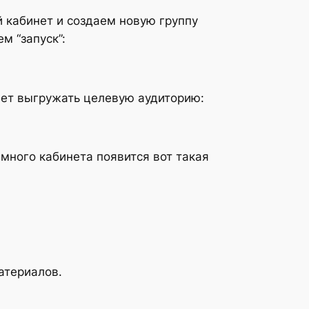
й кабинет и создаем новую группу
м “запуск”:
ачнет выгружать целевую аудиторию:
амного кабинета появится вот такая
атериалов.