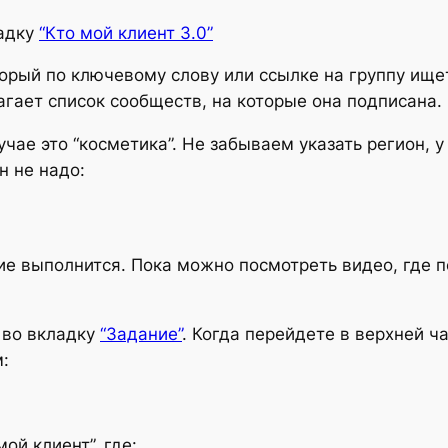
ладку
“Кто мой клиент 3.0”
оторый по ключевому слову или ссылке на группу ищ
лагает список сообществ, на которые она подписана.
чае это “косметика”. Не забываем указать регион, у
н не надо:
ние выполнится. Пока можно посмотреть видео, где п
 во вкладку
“Задание”
. Когда перейдете в верхней ч
м:
ой клиент”, где: