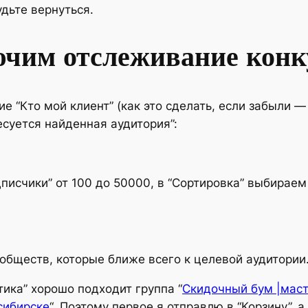
удьте вернуться.
чим отслеживание конк
 “Кто мой клиент” (как это сделать, если забыли —
суется найденная аудитория”:
дписчики” от 100 до 50000, в “Сортировка” выбирае
ообществ, которые ближе всего к целевой аудитории
ика” хорошо подходит группа “
Скидочный бум |мас
сибирске
“. Поэтому первое я отправлю в “Корзину”, 